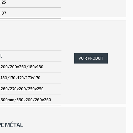
0,25
0,37
l
VOIR PRODUIT
ø200/200x260/180x180
ø180/170x170/170x170
ø260/270x200/250x250
ø300mm/330x200/260x260
PE MÉTAL