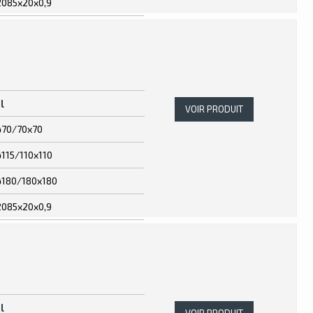
2085x20x0,9
l
VOIR PRODUIT
ø70/70x70
ø115/110x110
ø180/180x180
2085x20x0,9
l
VOIR PRODUIT