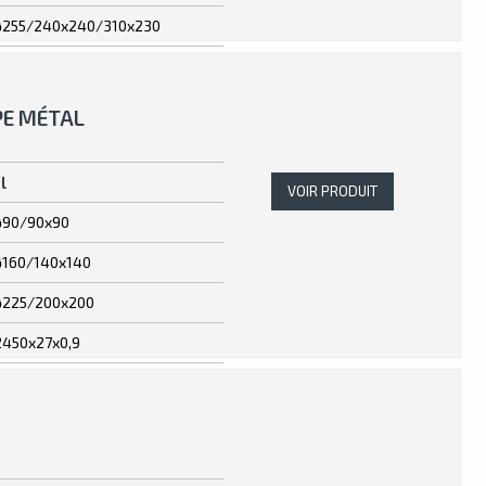
ø255/240x240/310x230
PE MÉTAL
l
VOIR PRODUIT
ø90/90x90
ø160/140x140
ø225/200x200
2450x27x0,9