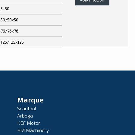
25-80
ø50/50x50
ø76/76x76
ø125/125x125
Marque
Scantool
Arboga
KEF Motor
HM Machinery