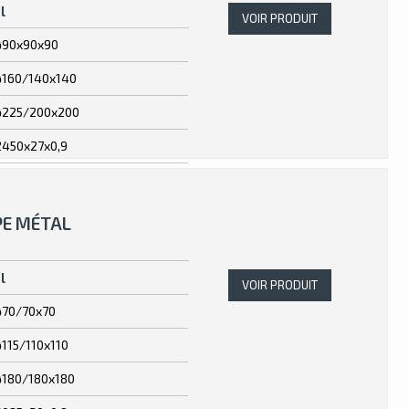
l
VOIR PRODUIT
ø90x90x90
ø160/140x140
ø225/200x200
2450x27x0,9
PE MÉTAL
l
VOIR PRODUIT
ø70/70x70
ø115/110x110
ø180/180x180